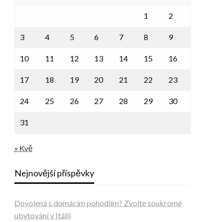
1
2
3
4
5
6
7
8
9
10
11
12
13
14
15
16
17
18
19
20
21
22
23
24
25
26
27
28
29
30
31
« Kvě
Nejnovější příspěvky
Dovolená s domácím pohodlím? Zvolte soukromé
ubytování v Itálii