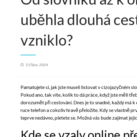
uběhla dlouhá cest
vzniklo?
Posted
21 října, 2024
on
Pamatujete si, jak jste museli listovat v cizojazyčném sl
Pokud ano, tak víte, kolik to dá práce, když jste měli tře
dorozumět při cestování. Dnes je to snadné, každý má k 
ruce telefon a cokoliv hravě přeložíte. Kdy se vlastně p
teprve nedávno, pletete se. Možná vás bude zajímat jeji
Kde se vzaly online p