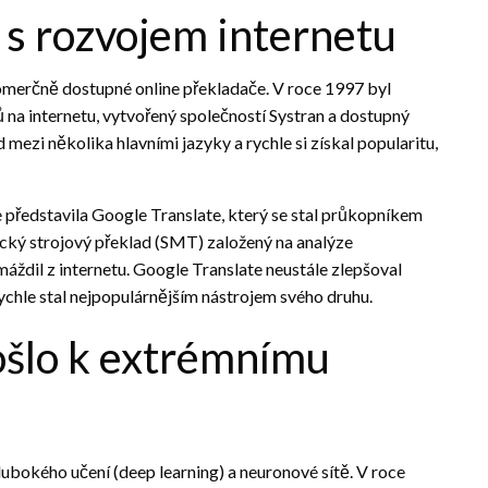
l s rozvojem internetu
í komerčně dostupné online překladače. V roce 1997 byl
ů na internetu, vytvořený společností Systran a dostupný
mezi několika hlavními jazyky a rychle si získal popularitu,
 představila Google Translate, který se stal průkopníkem
ický strojový překlad (SMT) založený na analýze
ždil z internetu. Google Translate neustále zlepšoval
ychle stal nejpopulárnějším nástrojem svého druhu.
ošlo k extrémnímu
hlubokého učení (deep learning) a neuronové sítě. V roce