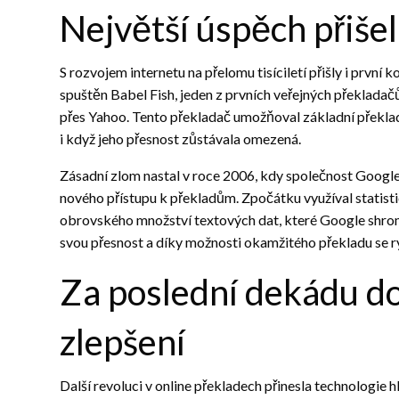
Největší úspěch přiše
S rozvojem internetu na přelomu tisíciletí přišly i prvn
spuštěn Babel Fish, jeden z prvních veřejných překladač
přes Yahoo. Tento překladač umožňoval základní překlad 
i když jeho přesnost zůstávala omezená.
Zásadní zlom nastal v roce 2006, kdy společnost Google
nového přístupu k překladům. Zpočátku využíval statist
obrovského množství textových dat, které Google shromá
svou přesnost a díky možnosti okamžitého překladu se r
Za poslední dekádu d
zlepšení
Další revoluci v online překladech přinesla technologie 