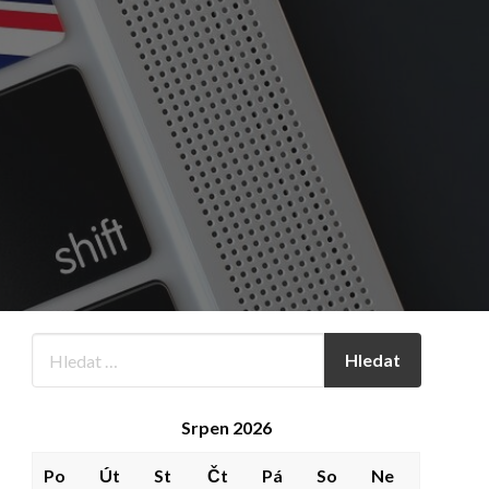
Srpen 2026
Po
Út
St
Čt
Pá
So
Ne