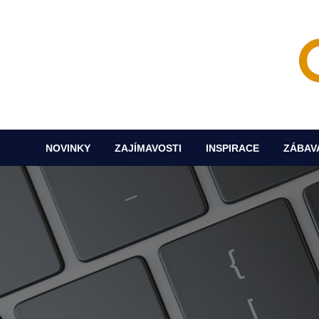
Skip
to
content
Novi
O
NOVINKY
ZAJÍMAVOSTI
INSPIRACE
ZÁBAV