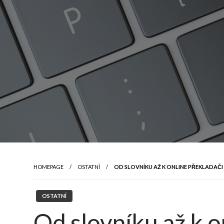
HOMEPAGE
OSTATNÍ
OD SLOVNÍKU AŽ K ONLINE PŘEKLADAČI
OSTATNÍ
Od slovníku až k o