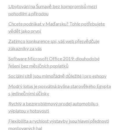
Ubytování na Šumavě bez kompromisů mezi
pohodlím a přírodou
Chcete podnikat v Maďarsku? Tohle potřebujete
vědět jako první
Zatímco konkurence spí, váš web přesvědčuje
zákazníky za vás
Software Microsoft Office 2019: dlouhodobé
řešení bez měsíčních poplatků
Sociální sítě jsou mimořádně důležité i pro eshopy
Modrý lotus je posvátná bylina starověkého Egypta
s jedinečnými účinky
Rychlý a bezproblémový prodej automobilu s
výplatou v hotovosti
Flexibilita a rychlost výstavby jsou hlavní přednosti
montovaných hal