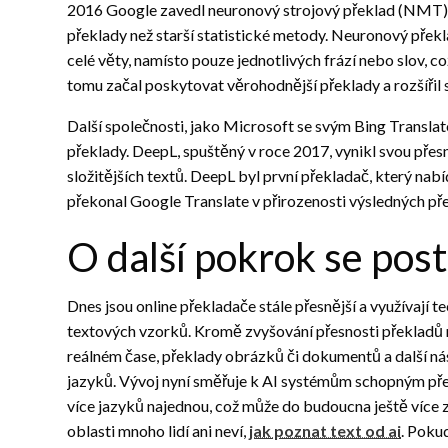
2016 Google zavedl neuronový strojový překlad (NMT), 
překlady než starší statistické metody. Neuronový překl
celé věty, namísto pouze jednotlivých frází nebo slov, c
tomu začal poskytovat věrohodnější překlady a rozšířil
Další společnosti, jako Microsoft se svým Bing Transla
překlady. DeepL, spuštěný v roce 2017, vynikl svou přesno
složitějších textů. DeepL byl první překladač, který nab
překonal Google Translate v přirozenosti výsledných př
O další pokrok se post
Dnes jsou online překladače stále přesnější a využívají te
textových vzorků. Kromě zvyšování přesnosti překladů ro
reálném čase, překlady obrázků či dokumentů a další ná
jazyků. Vývoj nyní směřuje k AI systémům schopným pře
více jazyků najednou, což může do budoucna ještě více 
oblasti mnoho lidí ani neví,
jak poznat text od ai
. Poku