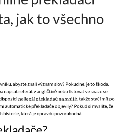
a, jak to všechno
ovníku, abyste znali význam slov? Pokud ne, je to škoda.
ba napsat referát v angličtině nebo listovat ve snaze se
dispozici
nejlepší překladač na světě
, takže stačí mít po
rvní automatické překladače objevily? Pokud si myslíte, že
ch historie, která je opravdu pozoruhodná.
řekladače?