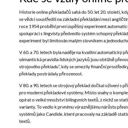
Historie online překladačů sahá do 50. let 20. století, 
se vědci soustředili na základní překládání mezi angličt
roce 1954 proběhl první úspěšný experiment automatic
spolupráci s lingvisty předvedlo systém schopný překlád
experiment byl limitován malým slovníkem a jednoducho
V 60. a 70. letech byla naděje na kvalitní automatický p
sémantická pravidla lidských jazyků jsou obtížně převodi
strojového překladu“, kdy se omezily finanční prostřed
překlady postrádaly přirozenost.
V 80. a 90. letech se strojový překlad dočkal oživení s
pro moderní překladové systémy. Místo snahy o komplet
opírat o velké množství bilingvních textů, z nichž se s
varianty. To vedlo k prvnímu výraznějšímu nárůstu přesn
systémů jako Candide, které pracovaly na základě stat
textů.