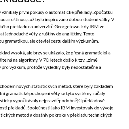
kdy vznikaly první pokusy o automatické překlady. Zpočátku
inou a ruštinou, což bylo inspirováno dobou studené války. V
kého překladu na univerzitě Georgetown, kdy IBM ve
at jednoduché věty z ruštiny do angličtiny. Tento
u gramatikou, ale otevřel cestu dalším výzkumům.
řeklad vysoká, ale brzy se ukázalo, že přesná gramatická a
telná na algoritmy. V 70. letech došlo k tzv. „zimě
ky pro výzkum, protože výsledky byly nedostatečné a
 příchodem nových statistických metod, které byly základem
ní gramatické pochopení věty se tyto systémy začaly
tatisticky vypočítávaly nejpravděpodobnější překladové
osti překladů. Společnosti jako IBM investovaly do vývoje
istických metod a dosáhly pokroku v překladu technických