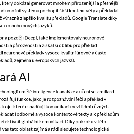
který dokázal generovat mnohem přirozenější a přesnější
ad umožnil systému pochopit širší kontext věty a překládal
ož výrazně zlepšilo kvalitu překladů. Google Translate díky
 se o mnoho nových jazyků.
tor a později Deepl, také implementovaly neuronové
stí a přirozeností a získal si oblibu pro překlad
ídl neuronové překlady vysoce kvalitní úrovně a často
ekladů, zejména u evropských jazyků.
ará AI
chnologii umělé inteligence k analýze a učení se z miliard
zšiřují funkce, jako je rozpoznávání řeči a překlad v
stroje, které usnadňují komunikaci mezi lidmi různých
kládat i odborné a vysoce kontextové texty a k překladům
zefektivnit globální komunikaci. Díky pokroku v této
d vás tato oblast zajímá a rádi sledujete technologické